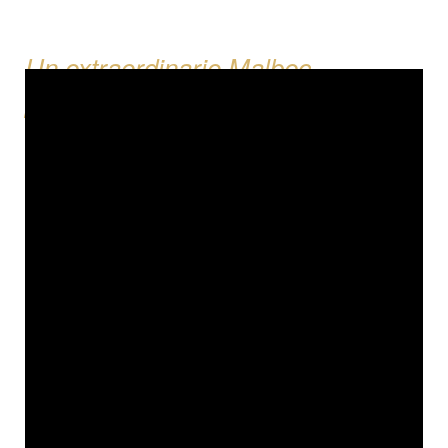
Un extraordinario Malbec
proveniente de un viñedo único e
irrepetible.